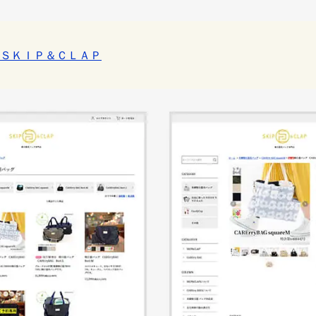
ＳＫＩＰ＆ＣＬＡＰ