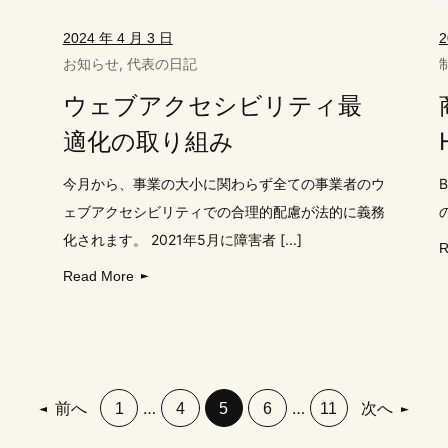
2024 年 4 月 3 日
2
お知らせ
,
代表の日記
ウェブアクセシビリティ最
適化の取り組み
今月から、事業の大小に関わらず全ての事業者のウ
B
ェブアクセシビリティでの合理的配慮が法的に義務
ま
化されます。 2021年5月に障害者 [...]
イ
R
Read More
前へ
…
…
次へ
1
4
5
6
11