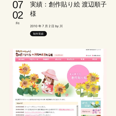
07
実績：創作貼り絵 渡辺順子
02
様
Fri
2010 年 7 月 2 日 by 川
制作実績