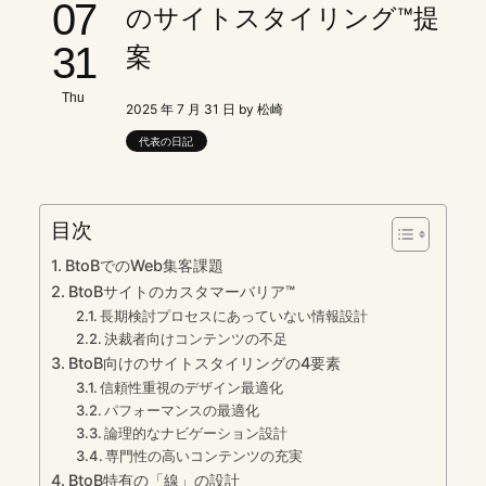
07
のサイトスタイリング™提
31
案
Thu
2025 年 7 月 31 日 by 松崎
代表の日記
目次
BtoBでのWeb集客課題
BtoBサイトのカスタマーバリア™
長期検討プロセスにあっていない情報設計
決裁者向けコンテンツの不足
BtoB向けのサイトスタイリングの4要素
信頼性重視のデザイン最適化
パフォーマンスの最適化
論理的なナビゲーション設計
専門性の高いコンテンツの充実
BtoB特有の「線」の設計